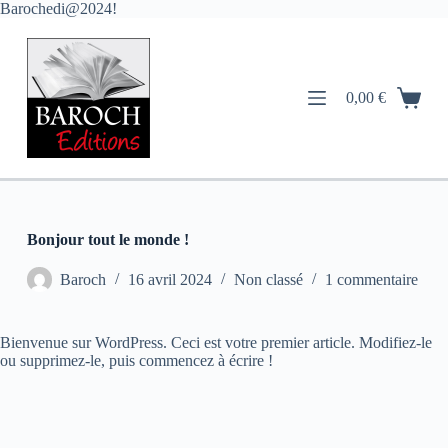
Barochedi@2024!
P
a
s
s
e
0,00
€
r
a
u
c
o
n
t
e
Bonjour tout le monde !
n
u
Baroch
16 avril 2024
Non classé
1 commentaire
Bienvenue sur WordPress. Ceci est votre premier article. Modifiez-le
ou supprimez-le, puis commencez à écrire !