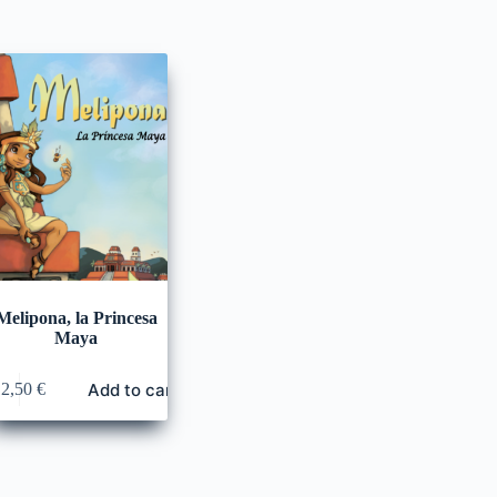
Melipona, la Princesa
Maya
Add to cart
12,50
€