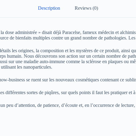
Description
Reviews (0)
a dose administrée » disait déjà Paracelse, fameux médecin et alchimist
 source de bienfaits multiples contre un grand nombre de pathologies. Les
ails les origines, la composition et les mystères de ce produit, ainsi q
orps humain. Nous découvrons son action sur un certain nombre de pathol
ais aussi sur une maladie auto-immune comme la sclérose en plaques ou m
utilisant les nanoparticules.
how-business se ruent sur les nouveaux cosmétiques contenant ce subli
fférentes sortes de piqûres, sur quels points il faut les pratiquer et a
n peu d’attention, de patience, d’écoute et, en l’occurrence de lecture, p