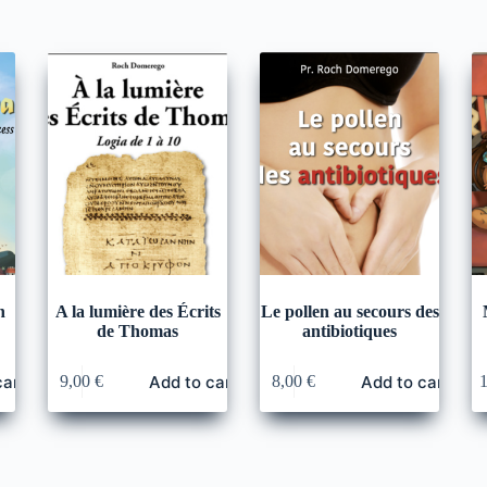
n
A la lumière des Écrits
Le pollen au secours des
de Thomas
antibiotiques
cart
Add to cart
Add to cart
9,00
€
8,00
€