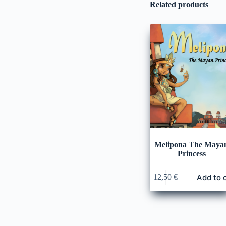
Related products
Melipona The Maya
Princess
Add to 
12,50
€