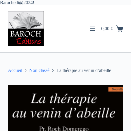
Barochedi@2024!
P
a
s
s
e
0,00
€
r
a
u
c
o
n
t
e
Accueil
Non classé
La thérapie au venin d’abeille
n
u