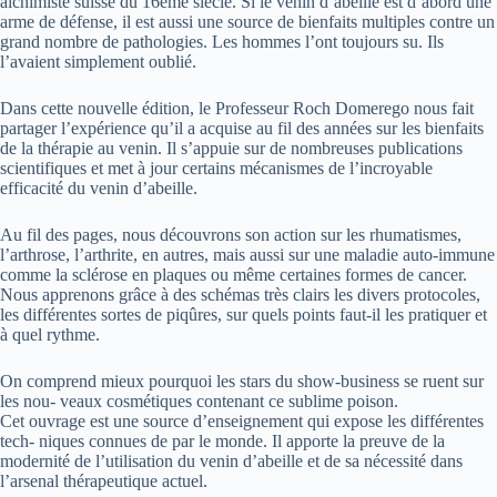
alchimiste suisse du 16ème siècle. Si le venin d’abeille est d’abord une
arme de défense, il est aussi une source de bienfaits multiples contre un
grand nombre de pathologies. Les hommes l’ont toujours su. Ils
l’avaient simplement oublié.
Dans cette nouvelle édition, le Professeur Roch Domerego nous fait
partager l’expérience qu’il a acquise au fil des années sur les bienfaits
de la thérapie au venin. Il s’appuie sur de nombreuses publications
scientifiques et met à jour certains mécanismes de l’incroyable
efficacité du venin d’abeille.
Au fil des pages, nous découvrons son action sur les rhumatismes,
l’arthrose, l’arthrite, en autres, mais aussi sur une maladie auto-immune
comme la sclérose en plaques ou même certaines formes de cancer.
Nous apprenons grâce à des schémas très clairs les divers protocoles,
les différentes sortes de piqûres, sur quels points faut-il les pratiquer et
à quel rythme.
On comprend mieux pourquoi les stars du show-business se ruent sur
les nou- veaux cosmétiques contenant ce sublime poison.
Cet ouvrage est une source d’enseignement qui expose les différentes
tech- niques connues de par le monde. Il apporte la preuve de la
modernité de l’utilisation du venin d’abeille et de sa nécessité dans
l’arsenal thérapeutique actuel.