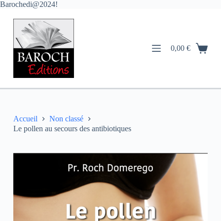
Barochedi@2024!
P
a
s
s
e
0,00
€
r
a
u
c
o
n
t
e
Accueil
Non classé
n
Le pollen au secours des antibiotiques
u